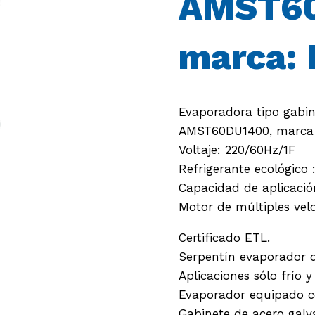
AMST60
marca: 
Evaporadora tipo gabin
AMST60DU1400, marca 
Voltaje: 220/60Hz/1F
Refrigerante ecológico 
Capacidad de aplicación
Motor de múltiples vel
Certificado ETL.
Serpentín evaporador d
Aplicaciones sólo frío 
Evaporador equipado c
Gabinete de acero galv