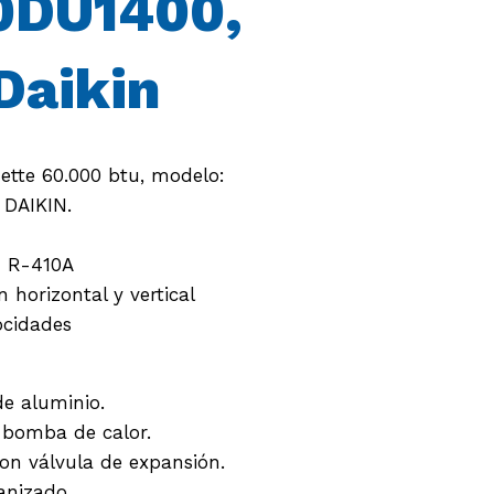
DU1400,
Daikin
ette 60.000 btu, modelo:
DAIKIN.
: R-410A
 horizontal y vertical
ocidades
e aluminio.
y bomba de calor.
on válvula de expansión.
anizado