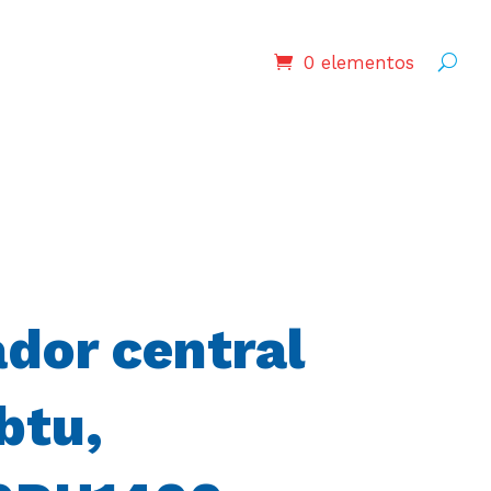
0 elementos
dor central
btu,