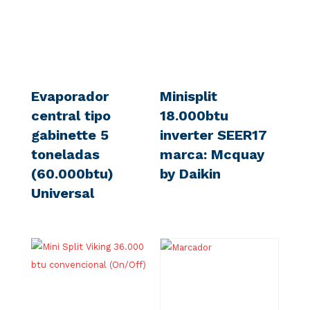
Evaporador
Minisplit
central tipo
18.000btu
gabinette 5
inverter SEER17
toneladas
marca: Mcquay
(60.000btu)
by Daikin
Universal