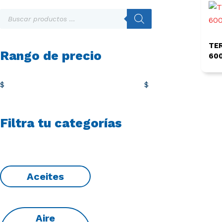
Búsqueda
de
productos
TE
Rango de precio
600
$
$
Filtra tu categorías
Aceites
Aire