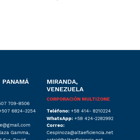
, PANAMÁ
MIRANDA,
VENEZUELA
CORPORACIÓN MULTIZONE
507 709-8506
+507 6824-3254
Teléfono:
+58 414- 8210224
WhatsApp:
+58 424-2282992
ne@gmail.com
Correo:
laza Gamma,
Cespinoza@altaeficiencia.net