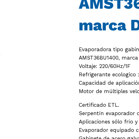
AMST3
marca D
Evaporadora tipo gabin
AMST36BU1400, marca 
Voltaje: 220/60Hz/1F
Refrigerante ecologico 
Capacidad de aplicación
Motor de múltiples vel
Certificado ETL.
Serpentín evaporador d
Aplicaciones sólo frío 
Evaporador equipado c
Gabinete de acero galv