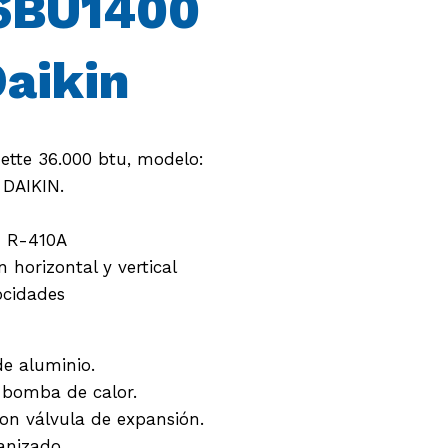
6BU1400
aikin
ette 36.000 btu, modelo:
DAIKIN.
: R-410A
 horizontal y vertical
ocidades
e aluminio.
y bomba de calor.
on válvula de expansión.
anizado